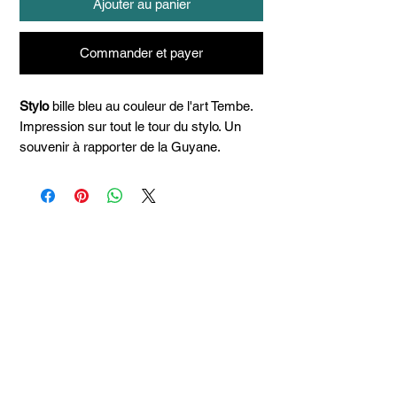
Ajouter au panier
Commander et payer
Stylo
bille bleu au couleur de l'art Tembe.
Impression sur tout le tour du stylo. Un
souvenir à rapporter de la Guyane.
Articles
similaires
Taille 100*180