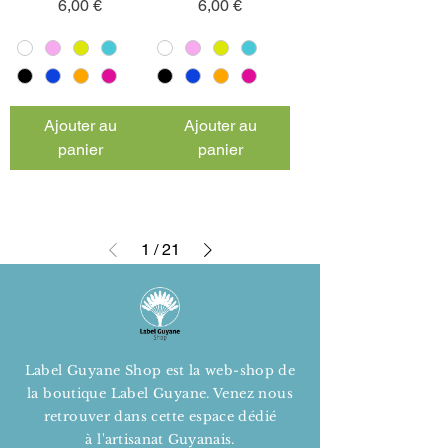
Prix
Prix
6,00 €
6,00 €
Ajouter au
Ajouter au
panier
panier
1
/
21
Label Guyane Shop
est la
web-shop de
la boutique Label Guyane. Venez nous
retrouver dans cette espace dédié
à
l'artisanat Guyanais.