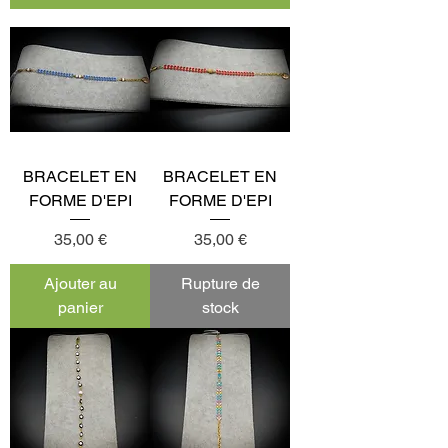
BRACELET EN
BRACELET EN
FORME D'EPI
FORME D'EPI
Prix
Prix
35,00 €
35,00 €
Ajouter au
Rupture de
panier
stock