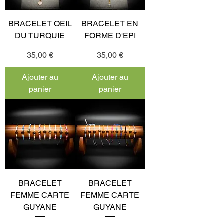
BRACELET OEIL
BRACELET EN
DU TURQUIE
FORME D'EPI
Prix
Prix
35,00 €
35,00 €
Ajouter au
Ajouter au
panier
panier
BRACELET
BRACELET
FEMME CARTE
FEMME CARTE
GUYANE
GUYANE