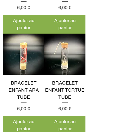
Prix
Prix
6,00 €
6,00 €
Ajouter au
Ajouter au
panier
panier
BRACELET
BRACELET
ENFANT ARA
ENFANT TORTUE
TUBE
TUBE
Prix
Prix
6,00 €
6,00 €
Ajouter au
Ajouter au
panier
panier