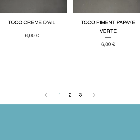
Aperçu rapide
Aperçu rapide
TOCO CREME D'AIL
TOCO PIMENT PAPAYE
VERTE
Prix
6,00 €
Prix
6,00 €
1
2
3