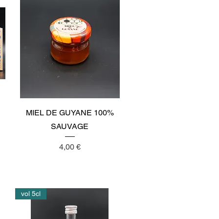
Aperçu rapide
MIEL DE GUYANE 100%
SAUVAGE
Prix
4,00 €
vol 5cl