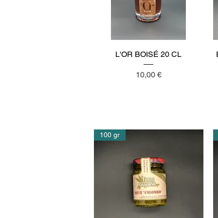
Aperçu rapide
L'OR BOISÉ 20 CL
Prix
10,00 €
100 gr