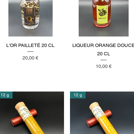
Aperçu rapide
Aperçu rapide
L'OR PAILLETÉ 20 CL
LIQUEUR ORANGE DOUC
20 CL
Prix
20,00 €
Prix
10,00 €
12 g
12 g