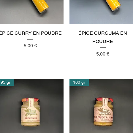
Aperçu rapide
Aperçu rapide
ÉPICE CURRY EN POUDRE
ÉPICE CURCUMA EN
POUDRE
Prix
5,00 €
Prix
5,00 €
95 gr
100 gr