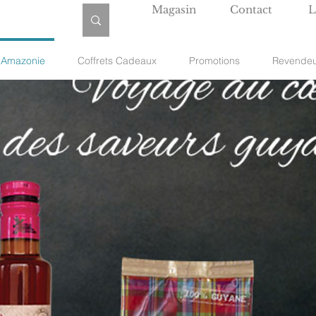
Magasin
Contact
L
e Amazonie
Coffrets Cadeaux
Promotions
Revendeu