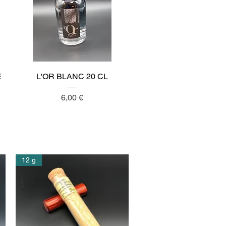
Aperçu rapide
E
L'OR BLANC 20 CL
Prix
6,00 €
12 g