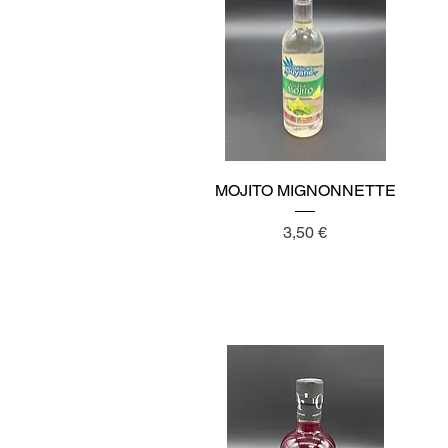
Aperçu rapide
MOJITO MIGNONNETTE
Prix
3,50 €