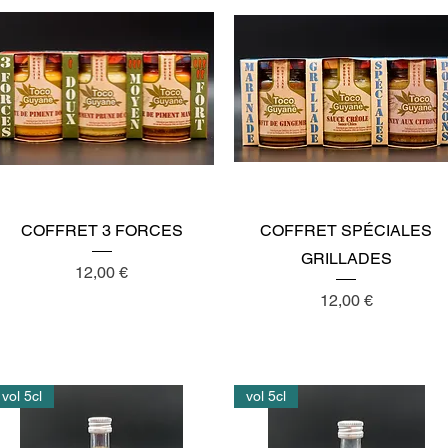
Aperçu rapide
Aperçu rapide
COFFRET 3 FORCES
COFFRET SPÉCIALES
GRILLADES
Prix
12,00 €
Prix
12,00 €
vol 5cl
vol 5cl