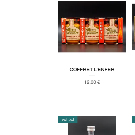
Aperçu rapide
COFFRET L'ENFER
Prix
12,00 €
vol 5cl