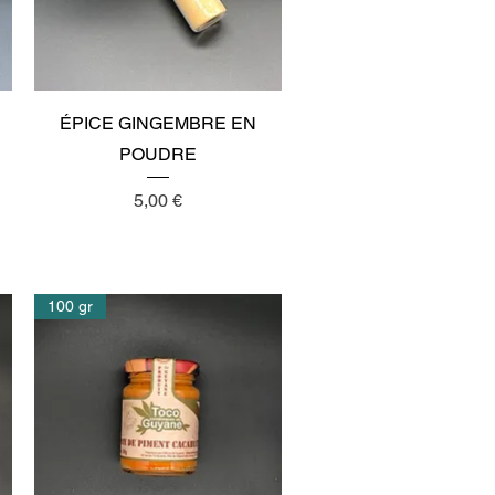
Aperçu rapide
ÉPICE GINGEMBRE EN
POUDRE
Prix
5,00 €
100 gr