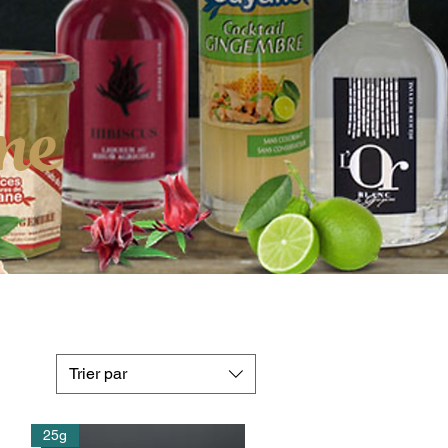
ne
Trier par
25g