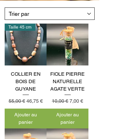
Taille 45 cm
COLLIER EN
FIOLE PIERRE
BOIS DE
NATURELLE
GUYANE
AGATE VERTE
Prix original
Prix promotionnel
Prix original
Prix promotionnel
55,00 €
46,75 €
10,00 €
7,00 €
Ajouter au
Ajouter au
panier
panier