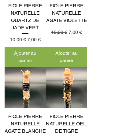
FIOLE PIERRE
FIOLE PIERRE
NATURELLE
NATURELLE
QUARTZ DE
AGATE VIOLETTE
JADE VERT
Prix original
Prix promotionnel
10,00 €
7,00 €
Prix original
Prix promotionnel
10,00 €
7,00 €
Ajouter au
Ajouter au
panier
panier
FIOLE PIERRE
FIOLE PIERRE
NATURELLE
NATURELLE OEIL
AGATE BLANCHE
DE TIGRE