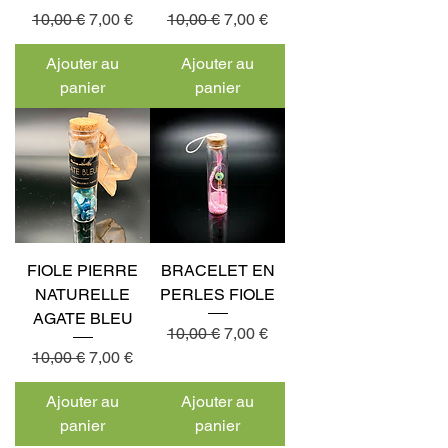
Prix original
Prix promotionnel
Prix original
Prix promotionnel
10,00 €
7,00 €
10,00 €
7,00 €
Ajouter au
Ajouter au
panier
panier
FIOLE PIERRE
BRACELET EN
NATURELLE
PERLES FIOLE
AGATE BLEU
Prix original
Prix promotionnel
10,00 €
7,00 €
Prix original
Prix promotionnel
10,00 €
7,00 €
Ajouter au
Ajouter au
panier
panier