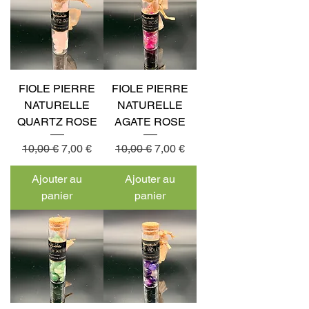
FIOLE PIERRE
FIOLE PIERRE
NATURELLE
NATURELLE
QUARTZ ROSE
AGATE ROSE
Prix original
Prix promotionnel
Prix original
Prix promotionnel
10,00 €
7,00 €
10,00 €
7,00 €
Ajouter au
Ajouter au
panier
panier