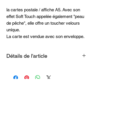
la cartes postale / affiche A5. Avec son
effet Soft Touch appelée également "peau
de pêche", elle offre un toucher velours
unique.
La carte est vendue avec son enveloppe.
Détails de l'article
Papier premium 360gr
Touché soft
Bord arrondi
Articles
similaires
Taille 100*180