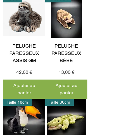
PELUCHE
PELUCHE
PARESSEUX
PARESSEUX
ASSIS GM
BÉBÉ
Prix
Prix
42,00 €
13,00 €
Ajouter au
Ajouter au
panier
panier
Taille 18cm
Taille 30cm