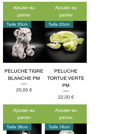
Ajouter au
Ajouter au
panier
panier
Taille 20cm
Taille 20cm
PELUCHE TIGRE
PELUCHE
BLANCHE PM
TORTUE VERTE
PM
Prix
20,00 €
Prix
22,00 €
Ajouter au
Ajouter au
panier
panier
Taille 38cm
Taille 18cm