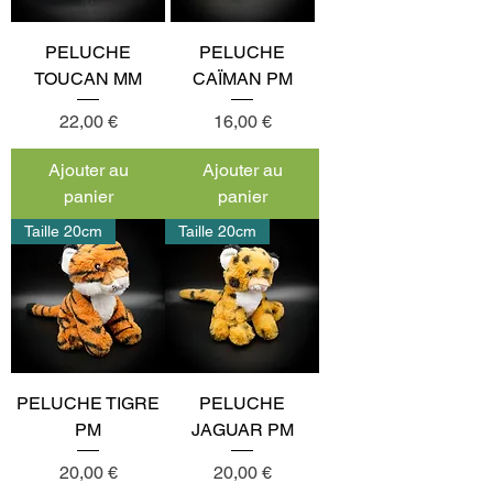
PELUCHE
PELUCHE
TOUCAN MM
CAÏMAN PM
Prix
Prix
22,00 €
16,00 €
Ajouter au
Ajouter au
panier
panier
Taille 20cm
Taille 20cm
PELUCHE TIGRE
PELUCHE
PM
JAGUAR PM
Prix
Prix
20,00 €
20,00 €