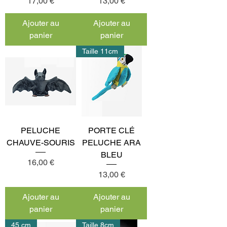
Prix
Prix
17,00 €
13,00 €
Ajouter au
Ajouter au
panier
panier
Taille 11cm
PELUCHE
PORTE CLÉ
CHAUVE-SOURIS
PELUCHE ARA
BLEU
Prix
16,00 €
Prix
13,00 €
Ajouter au
Ajouter au
panier
panier
45 cm
Taille 8cm