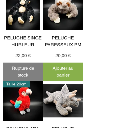
PELUCHE SINGE
PELUCHE
HURLEUR
PARESSEUX PM
Prix
Prix
22,00 €
20,00 €
Rupture de
Ajouter au
stock
panier
Taille 20cm