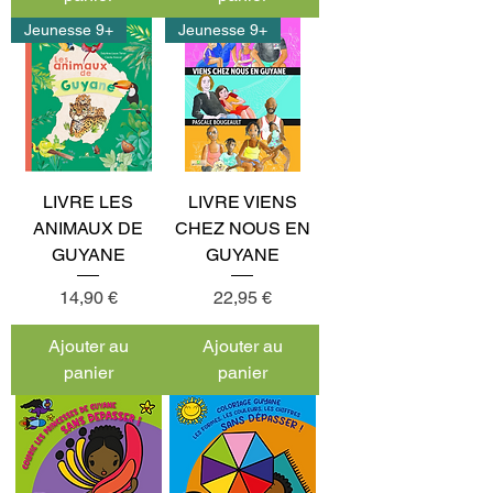
Jeunesse 9+
Jeunesse 9+
LIVRE LES
LIVRE VIENS
ANIMAUX DE
CHEZ NOUS EN
GUYANE
GUYANE
Prix
Prix
14,90 €
22,95 €
Ajouter au
Ajouter au
panier
panier