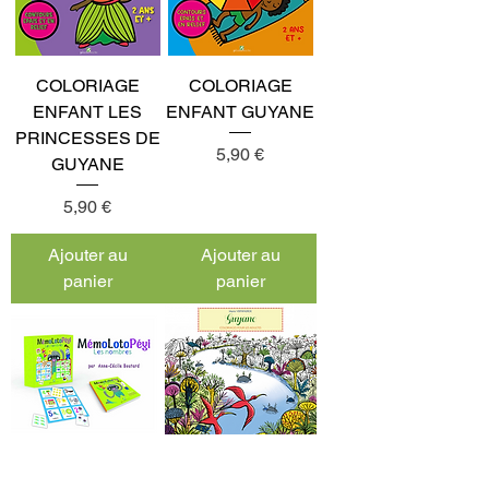
COLORIAGE
COLORIAGE
ENFANT LES
ENFANT GUYANE
PRINCESSES DE
Prix
5,90 €
GUYANE
Prix
5,90 €
Ajouter au
Ajouter au
panier
panier
JEU
COLORIAGE