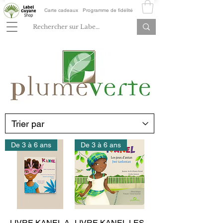
Carte cadeaux
Programme de fidélité
De 3 à 6 ans
De 3 à 6 ans
LIVRE KANEL A
LIVRE KANEL LES