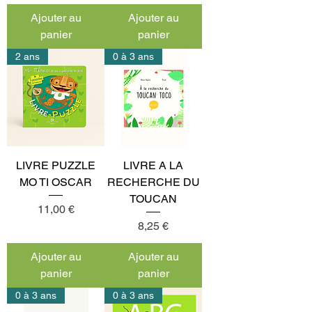
Ajouter au
Ajouter au
panier
panier
2 ans
0 à 3 ans
LIVRE PUZZLE
LIVRE A LA
MO TI OSCAR
RECHERCHE DU
TOUCAN
Prix
11,00 €
Prix
8,25 €
Ajouter au
Ajouter au
panier
panier
0 à 3 ans
0 à 3 ans