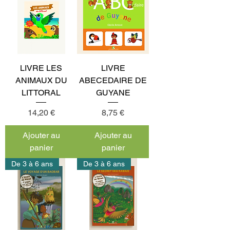
LIVRE LES
LIVRE
ANIMAUX DU
ABECEDAIRE DE
LITTORAL
GUYANE
Prix
Prix
14,20 €
8,75 €
Ajouter au
Ajouter au
panier
panier
De 3 à 6 ans
De 3 à 6 ans