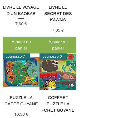
LIVRE LE VOYAGE
LIVRE LE
D'UN BAOBAB
SECRET DES
KAWAIS
Prix
7,60 €
Prix
7,05 €
Ajouter au
Ajouter au
panier
panier
Jeunesse 7+
Jeunesse 0+
PUZZLE LA
COFFRET
CARTE GUYANE
PUZZLE LA
FORET GUYANE
Prix
16,50 €