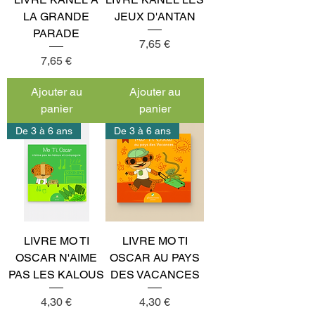
LA GRANDE
JEUX D'ANTAN
PARADE
Prix
7,65 €
Prix
7,65 €
Ajouter au
Ajouter au
panier
panier
De 3 à 6 ans
De 3 à 6 ans
LIVRE MO TI
LIVRE MO TI
OSCAR N'AIME
OSCAR AU PAYS
PAS LES KALOUS
DES VACANCES
Prix
Prix
4,30 €
4,30 €