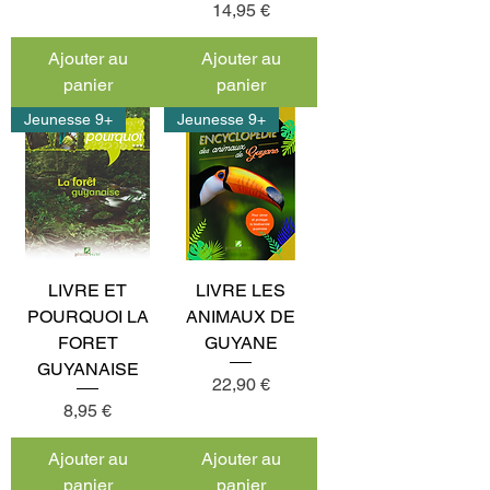
Prix
14,95 €
Ajouter au
Ajouter au
panier
panier
Jeunesse 9+
Jeunesse 9+
LIVRE ET
LIVRE LES
POURQUOI LA
ANIMAUX DE
FORET
GUYANE
GUYANAISE
Prix
22,90 €
Prix
8,95 €
Ajouter au
Ajouter au
panier
panier