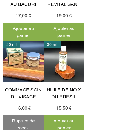
AU BACURI
REVITALISANT
Prix
Prix
17,00 €
19,00 €
Ajouter au
Ajouter au
panier
panier
30 ml
30 ml
GOMMAGE SOIN
HUILE DE NOIX
DU VISAGE
DU BRESIL
Prix
Prix
16,00 €
15,50 €
Rupture de
Ajouter au
stock
panier