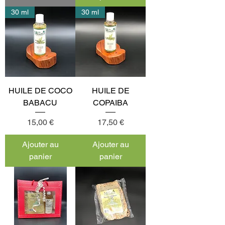
30 ml
30 ml
HUILE DE COCO
HUILE DE
BABACU
COPAIBA
Prix
Prix
15,00 €
17,50 €
Ajouter au
Ajouter au
panier
panier