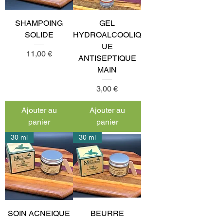
SHAMPOING
GEL
SOLIDE
HYDROALCOOLIQ
UE
Prix
11,00 €
ANTISEPTIQUE
MAIN
Prix
3,00 €
Ajouter au
Ajouter au
panier
panier
30 ml
30 ml
SOIN ACNEIQUE
BEURRE