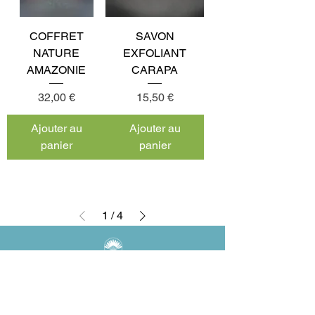
COFFRET
SAVON
NATURE
EXFOLIANT
AMAZONIE
CARAPA
Prix
Prix
32,00 €
15,50 €
Ajouter au
Ajouter au
panier
panier
1
/
4
Label Guyane Shop
est la
web-shop de
la boutique Label Guyane. Venez nous
retrouver dans cette espace dédié