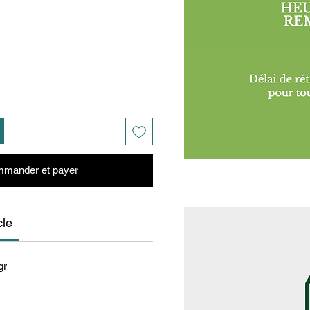
mander et payer
cle
gr