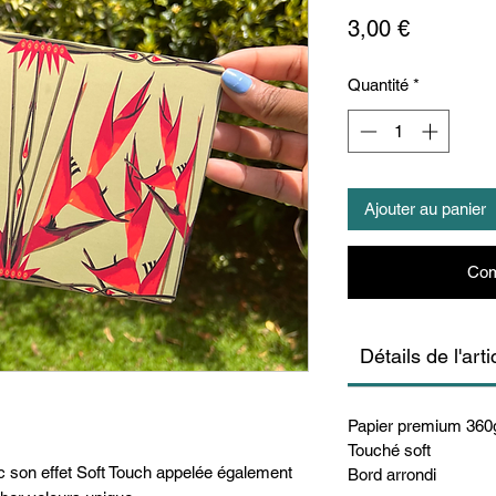
Prix
3,00 €
Quantité
*
Ajouter au panier
Com
Détails de l'arti
Papier premium 360
Touché soft
ec son effet Soft Touch appelée également
Bord arrondi