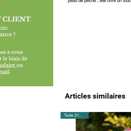
"peau de pêche", elle offre un tou
Articles similaires
Taille 21X15cm