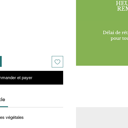
mander et payer
cle
res végétales