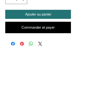
Ajouter au panier
Commander et payer
Articles
similaires
Taille 100*180