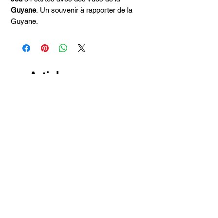
Guyane
. Un souvenir à rapporter de la
Guyane.
Articles
similaires
Taille 100*180
SAC DE PLAGE HATT
JUPE HATT EATON WA