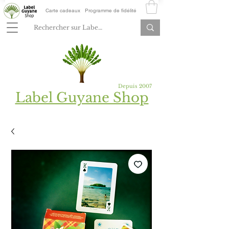
Carte cadeaux
Programme de fidélité
Depuis 2007
Label Guyane Shop