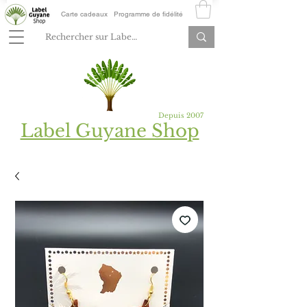
Carte cadeaux
Programme de fidélité
Depuis 2007
Label Guyane Shop