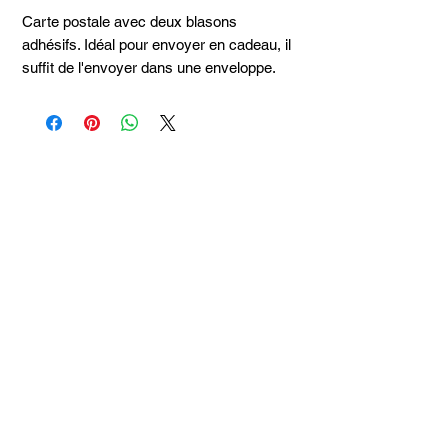
Carte postale avec deux blasons
adhésifs. Idéal pour envoyer en cadeau, il
suffit de l'envoyer dans une enveloppe.
Articles
similaires
Taille 100*180