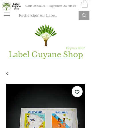
Carte cadeaux
Programme de fidélité
Depuis 2007
Label Guyane Shop