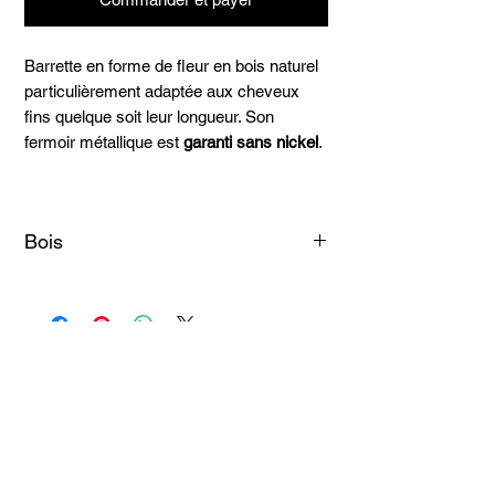
Barrette en forme de fleur en bois naturel
particulièrement adaptée aux cheveux
fins quelque soit leur longueur. Son
fermoir métallique est
garanti sans nickel
.
Bois
Amarante
Ebéne vert
Mahot
Courbaril
Articles
similaires