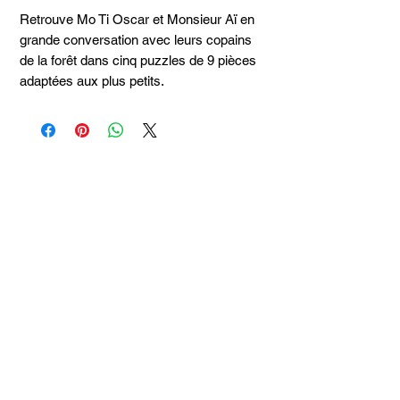
Retrouve Mo Ti Oscar et Monsieur Aï en
grande conversation avec leurs copains
de la forêt dans cinq puzzles de 9 pièces
adaptées aux plus petits.
Articles
similaires
Taille 100*180