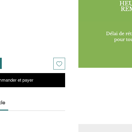
mander et payer
cle