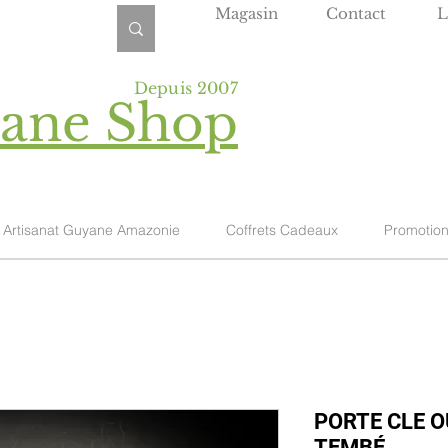
Magasin
Contact
L
Depuis 2007
yane Shop
Artisanat Guyane Amazonie
Coffrets Cadeaux
Promotio
PORTE CLE O
TEMBÉ