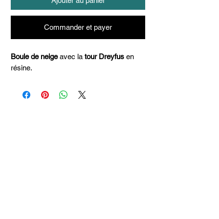
Ajouter au panier
Commander et payer
Boule de neige
avec la
tour Dreyfus
en
résine.
Articles
similaires
Taille 100*180