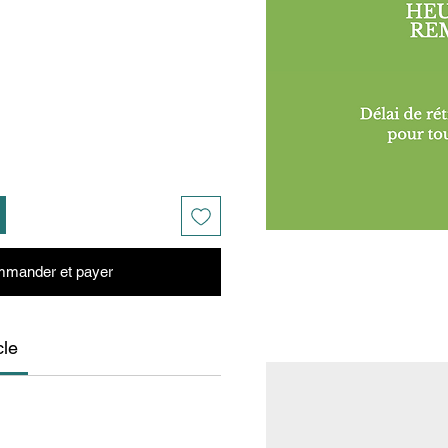
mander et payer
cle