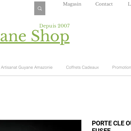
Magasin
Contact
L
Depuis 2007
yane Shop
Artisanat Guyane Amazonie
Coffrets Cadeaux
Promotio
PORTE CLE O
FUSEE