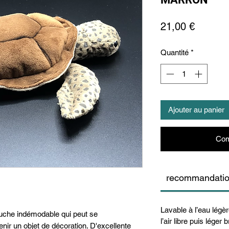
Prix
21,00 €
Quantité
*
Ajouter au panier
Com
recommandati
Lavable à l’eau lég
he indémodable qui peut se 
l’air libre puis léger
enir un objet de décoration. D'excellente 