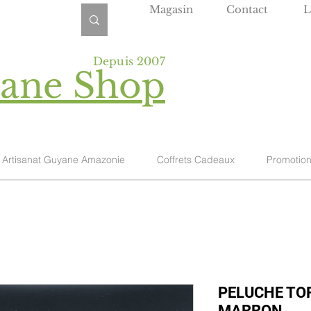
Magasin
Contact
L
Depuis 2007
yane Shop
Artisanat Guyane Amazonie
Coffrets Cadeaux
Promotio
PELUCHE TO
MARRON