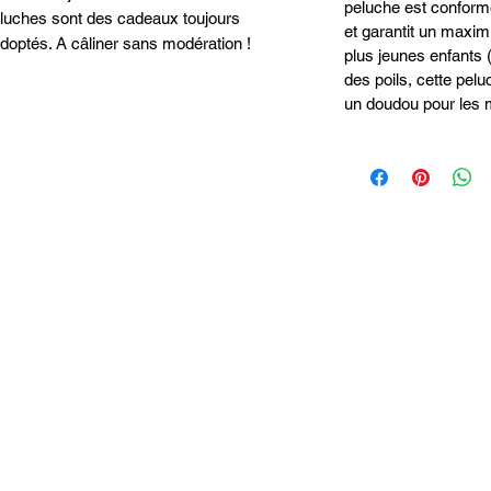
peluche est conform
eluches sont des cadeaux toujours 
et garantit un maxi
adoptés. A câliner sans modération !
plus jeunes enfants 
des poils, cette pel
un doudou pour les 