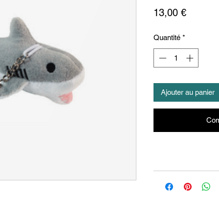
Prix
13,00 €
Quantité
*
Ajouter au panier
Com