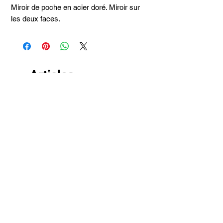
Miroir de poche en acier doré. Miroir sur
les deux faces.
Articles
similaires
Taille 100*180
SAC DE PLAGE HATT
JUPE HATT EATON WA
GUYANE TEMBÉ 3