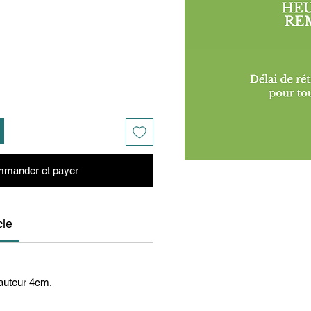
mander et payer
cle
Hauteur 4cm.