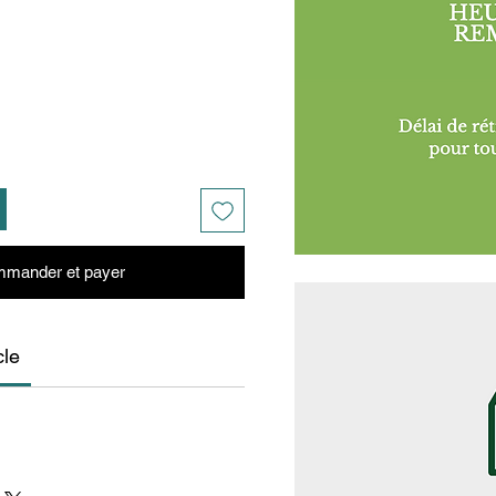
mander et payer
cle