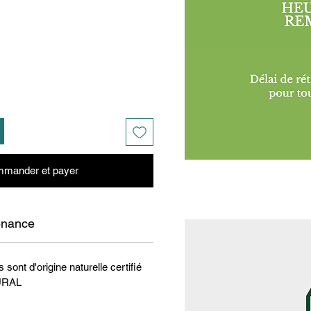
mander et payer
enance
sont d'origine naturelle certifié
URAL