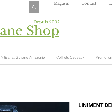
Magasin
Contact
L
Depuis 2007
yane Shop
Artisanat Guyane Amazonie
Coffrets Cadeaux
Promotio
LINIMENT D