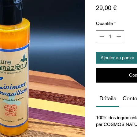
Prix
29,00 €
Quantité
*
Ajouter au panier
Com
Détails
Cont
100% des ingrédients 
par COSMOS NAT