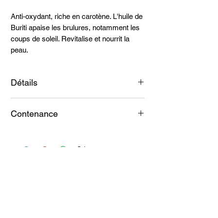
Anti-oxydant, riche en carotène. L'huile de
Buriti apaise les brulures, notamment les
coups de soleil. Revitalise et nourrit la
peau.
Détails
100% des ingrédients sont d'origine
Contenance
naturelle certifié par COSMOS NATURAL
30 ml
Articles
similaires