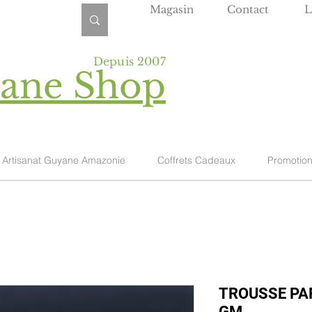
Magasin
Contact
L
Depuis 2007
yane Shop
Artisanat Guyane Amazonie
Coffrets Cadeaux
Promotio
TROUSSE PA
GM