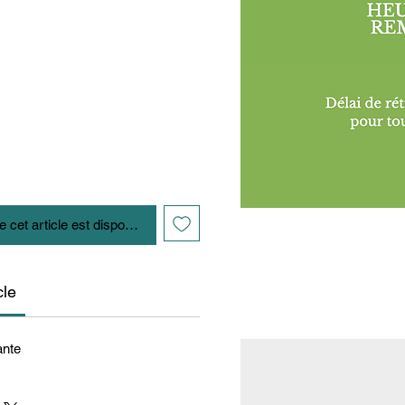
e cet article est disponible
cle
ante