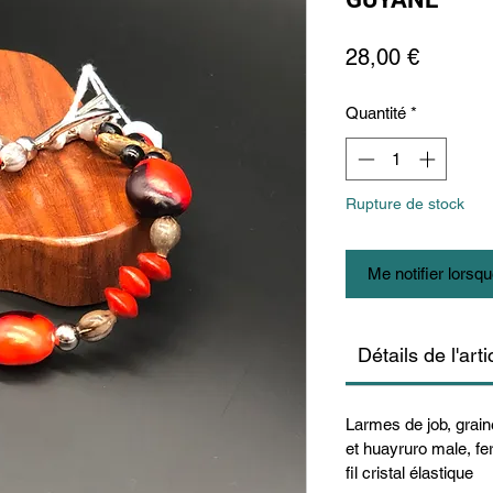
Prix
28,00 €
Quantité
*
Rupture de stock
Me notifier lorsqu
Détails de l'arti
Larmes de job, grain
et huayruro male, fe
fil cristal élastique