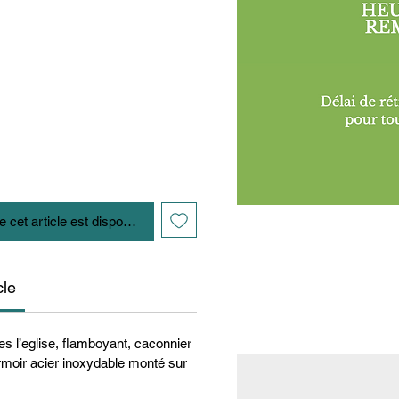
e cet article est disponible
cle
es l’eglise, flamboyant, caconnier
rmoir acier inoxydable monté sur