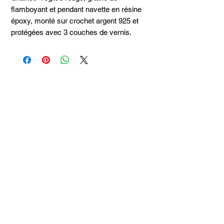
flamboyant et pendant navette en résine
époxy, monté sur crochet argent 925 et
protégées avec 3 couches de vernis.
Articles
similaires
Taille 100*180
SAC DE PLAGE HATT
JUPE HATT EATON WA