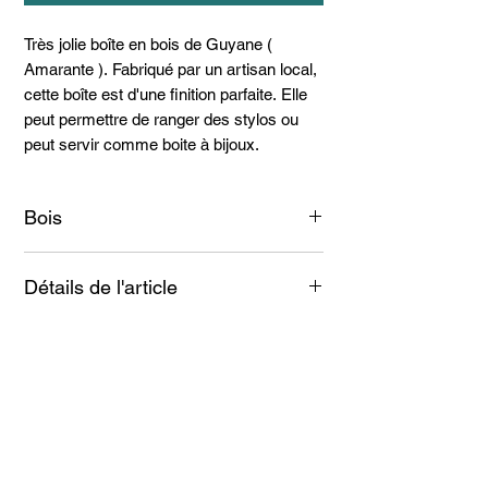
Très jolie boîte en bois de Guyane (
Amarante ). Fabriqué par un artisan local,
cette boîte est d'une finition parfaite. Elle
peut permettre de ranger des stylos ou
peut servir comme boite à bijoux.
Bois
Amarante
Détails de l'article
- Fabriqué à la main.
- Dimensions : Longeur 17cm Largeur 7
cm : Profondeur : 3,5cm
Articles
similaires