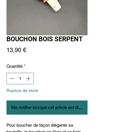
BOUCHON BOIS SERPENT
Prix
13,90 €
Quantité
*
Rupture de stock
Me notifier lorsque cet article est disponible
Pour boucher de façon élégante sa
bouteille, le bouchon en liège et en bois