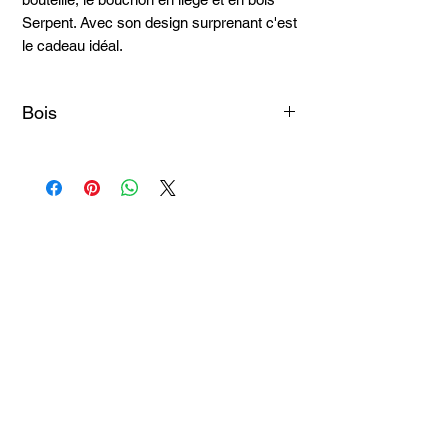
Serpent. Avec son design surprenant c'est
le cadeau idéal.
Bois
Bois Serpent
Articles
similaires
Taille 100*180