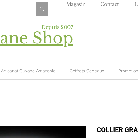
Magasin
Contact
L
Depuis 2007
yane Shop
Artisanat Guyane Amazonie
Coffrets Cadeaux
Promotio
COLLIER GRA