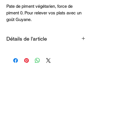
Pate de piment végétarien, force de
piment 0. Pour relever vos plats avec un
goût Guyane.
Détails de l'article
Piments végétariens équeutés à la main
(49 %), huile de tournesol, gingembre,
vinaigre, sel, ail, acidifiant : acide citrique,
conservateur : sulfite de sodium. / A
Articles
conserver au frais après ouverture.
similaires
Taille 100*180