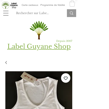
Carte cadeaux
Programme de fidélité
Depuis 2007
Label Guyane Shop