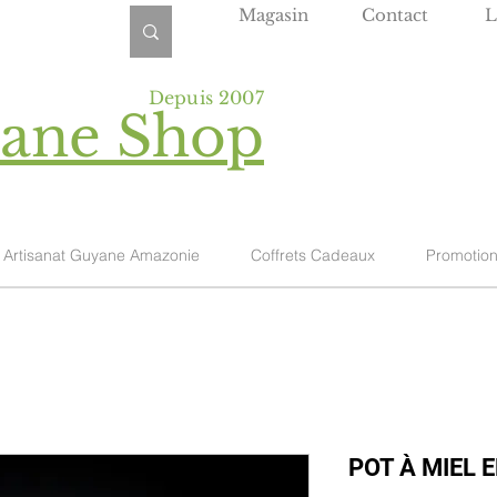
Magasin
Contact
L
Depuis 2007
yane Shop
Artisanat Guyane Amazonie
Coffrets Cadeaux
Promotio
POT À MIEL 