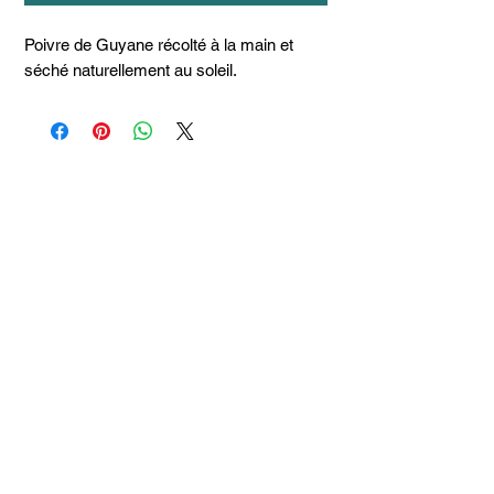
Poivre de Guyane récolté à la main et
séché naturellement au soleil.
Articles
similaires
Taille 100*180
SAC DE PLAGE HATT
JUPE HATT EATON WA