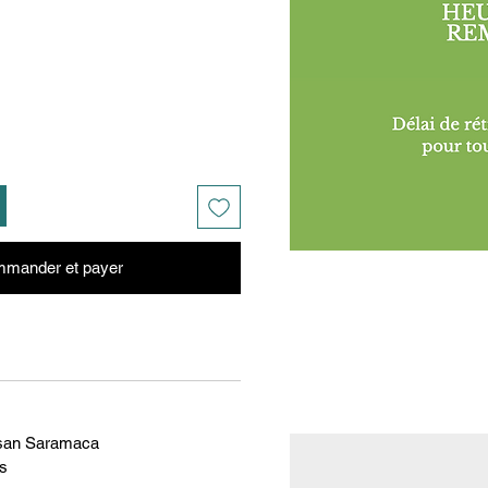
mander et payer
tisan Saramaca
ms