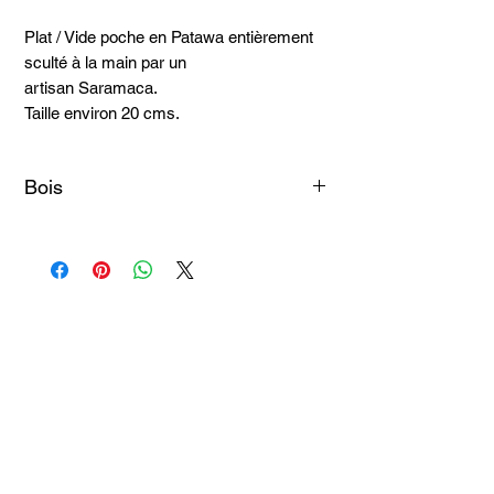
Plat / Vide poche en Patawa entièrement
sculté à la main par un
artisan Saramaca.
Taille environ 20 cms.
Bois
Patawa
Articles
similaires
Taille 100*180