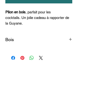
Pilon en bois
, parfait pour les
cocktails. Un jolie cadeau à rapporter de
la Guyane.
Bois
Serpent
Articles
similaires
Taille 100*180