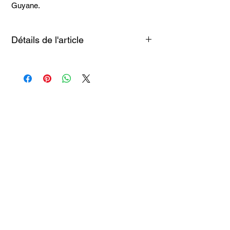
Guyane.
Détails de l'article
330 ml
Articles
similaires
Taille 100*180