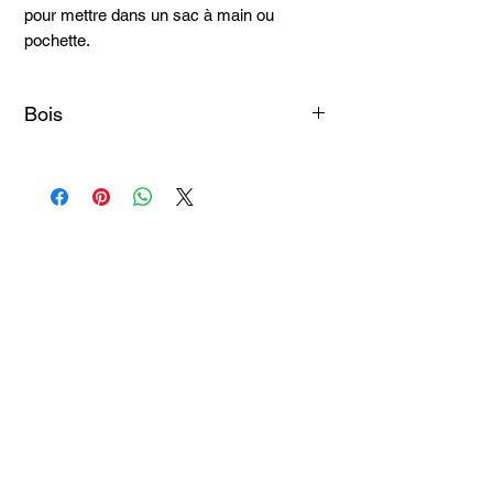
pour mettre dans un sac à main ou
pochette.
Bois
Amarante
Courbaril
Moutouchi
Articles
similaires
Taille 100*180