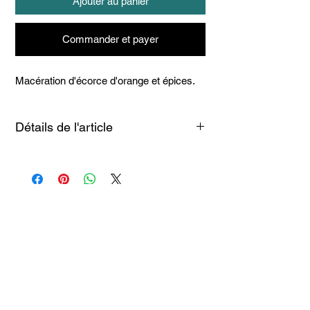
Ajouter au panier
Commander et payer
Macération d'écorce d'orange et épices.
Détails de l'article
Liqueur d'orange douce 37%
vol 20cl
Articles
similaires
Taille 100*180