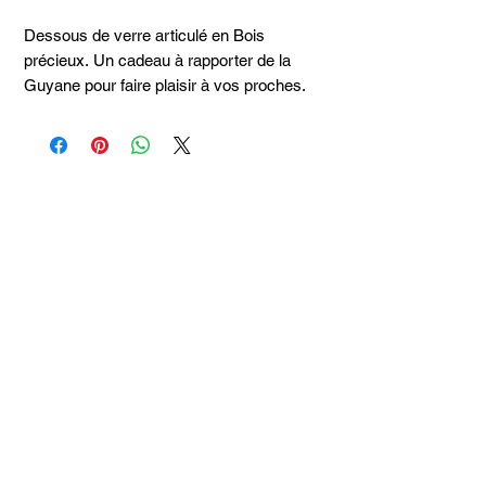
Dessous de verre articulé en Bois
précieux. Un cadeau à rapporter de la
Guyane pour faire plaisir à vos proches.
Articles
similaires
Taille 100*180