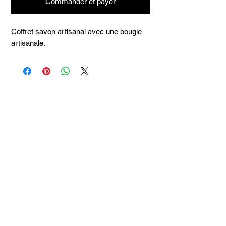
Commander et payer
Coffret savon artisanal avec une bougie
artisanale.
Articles
similaires
Taille 100*180