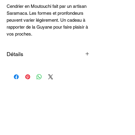
Cendrier en Moutouchi fait par un artisan
Saramaca. Les formes et pronfondeurs
peuvent varier légèrement. Un cadeau à
rapporter de la Guyane pour faire plaisir à
vos proches.
Détails
Bois moutouchi
Articles
similaires
Taille 100*180