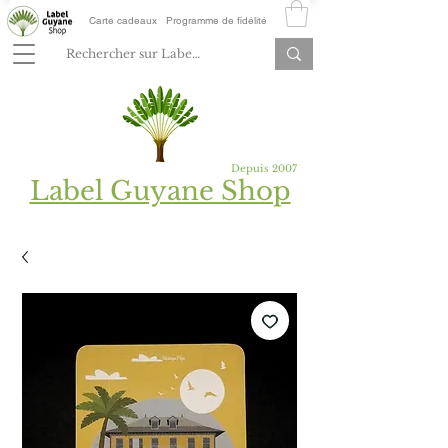
Carte cadeaux
Programme de fidélité
Depuis 2007
Label Guyane Shop