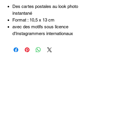
Des cartes postales au look photo
instantané
Format : 10,5 x 13 cm
avec des motifs sous licence
d'Instagrammers internationaux
Articles
similaires
Taille 100*180