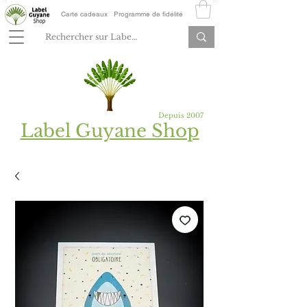
Carte cadeaux
Programme de fidélité
Depuis 2007
Label Guyane Shop