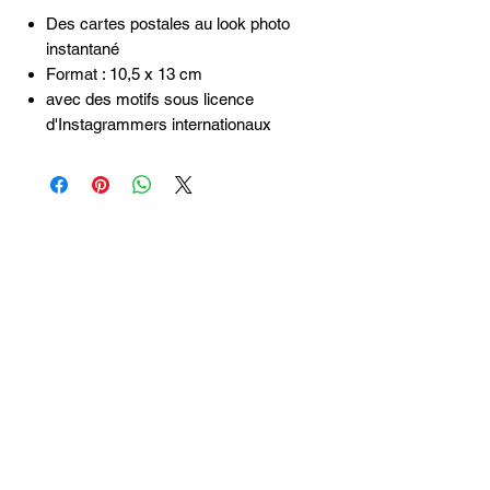
Des cartes postales au look photo
instantané
Format : 10,5 x 13 cm
avec des motifs sous licence
d'Instagrammers internationaux
Articles
similaires
Taille 100*180