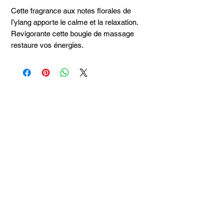
Cette fragrance aux notes florales de
l’ylang apporte le calme et la relaxation.
Revigorante cette bougie de massage
restaure vos énergies.
Articles
similaires
Taille 100*180